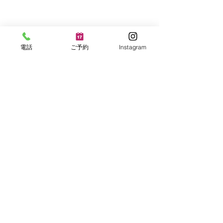
電話
ご予約
Instagram
ファイヤーピット
NHK夜ドラ「ラジオ⭐︎ス
ター」のロケを通じたご
縁で