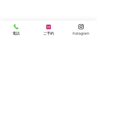
電話
ご予約
Instagram
ファイヤーピット
NHK夜ドラ「ラジオ⭐︎ス
ター」のロケを通じたご
縁で