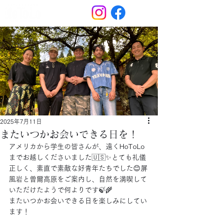
2025年7月11日
またいつかお会いできる日を！
アメリカから学生の皆さんが、遠くHoToLo
までお越しくださいました🇺🇸✨とても礼儀
正しく、素直で素敵な好青年たちでした😊屏
風岩と曽爾高原をご案内し、自然を満喫して
いただけたようで何よりです🍃🌾
またいつかお会いできる日を楽しみにしてい
ます！