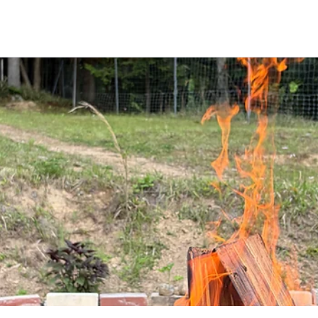
About
Room