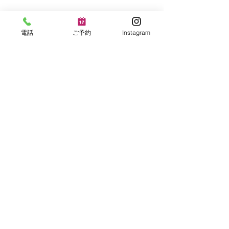
電話
ご予約
Instagram
ファイヤーピット
NHK夜ドラ「ラジオ⭐︎ス
ター」のロケを通じたご
縁で
©2024 HoToLo