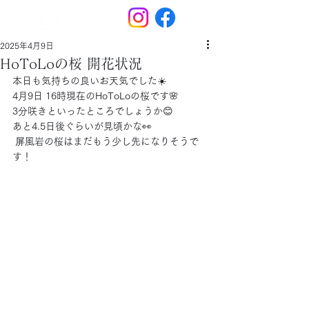
2025年4月9日
HoToLoの桜 開花状況
本日も気持ちの良いお天気でした☀️
4月9日 16時現在のHoToLoの桜です🌸
3分咲きといったところでしょうか😊
あと4.5日後ぐらいが見頃かな👀
 屏風岩の桜はまだもう少し先になりそうで
す！