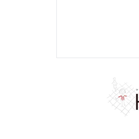
夏真っ最中☀️