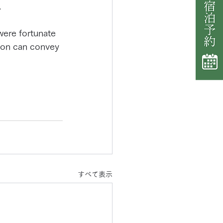
.
were fortunate 
tion can convey 
すべて表示